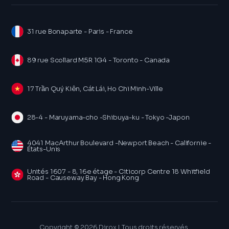
31 rue Bonaparte - Paris - France
89 rue Scollard M5R 1G4 - Toronto - Canada
17 Trần Quý Kiên, Cát Lái, Ho Chi Minh-Ville
28-4 - Maruyama-cho -Shibuya-ku - Tokyo -Japon
4041 MacArthur Boulevard -Newport Beach - Californie -
États-Unis
Unités 1607 - 8, 16e étage - Citicorp Centre 18 Whitfield
Road - Causeway Bay - Hong Kong
Copyright © 2026 Dirox | Tous droits réservés.