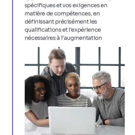
spécifiques et vos exigences en
matière de compétences, en
définissant précisément les
qualifications et l'expérience
nécessaires à l'augmentation
Expert En Marketing Digital
- Élaborer et exécuter des stratégies de
marketing digital pour atteindre les
objectifs commerciaux
- Analyser le site Web et les réseaux sociaux
pour évaluer les performances et prendre
des décisions
- Mettre en œuvre des techniques
d'optimisation des moteurs de recherche
(SEO) pour améliorer la visibilité en ligne
- Gérer les campagnes de marketing par e-
mail et les bases de données clients