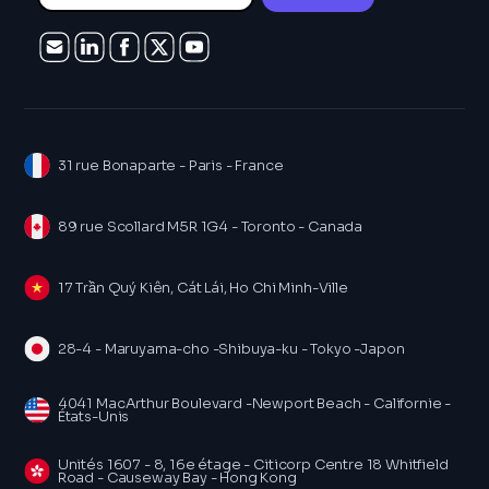
31 rue Bonaparte - Paris - France
89 rue Scollard M5R 1G4 - Toronto - Canada
17 Trần Quý Kiên, Cát Lái, Ho Chi Minh-Ville
28-4 - Maruyama-cho -Shibuya-ku - Tokyo -Japon
4041 MacArthur Boulevard -Newport Beach - Californie -
États-Unis
Unités 1607 - 8, 16e étage - Citicorp Centre 18 Whitfield
Road - Causeway Bay - Hong Kong