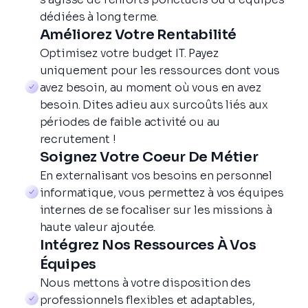
- Prioriser les besoins
dédiées à long terme.
- Participer à des événements Scrum
Améliorez Votre Rentabilité
- Agir en tant que liaison entre les équipes
Optimisez votre budget IT. Payez
et les parties prenantes
uniquement pour les ressources dont vous
- Évaluer les commentaires à chaque
avez besoin, au moment où vous en avez
itération
besoin. Dites adieu aux surcoûts liés aux
périodes de faible activité ou au
recrutement !
Soignez Votre Coeur De Métier
En externalisant vos besoins en personnel
informatique, vous permettez à vos équipes
Chef De Projet Senior
internes de se focaliser sur les missions à
haute valeur ajoutée.
Intégrez Nos Ressources À Vos
- Planifier et développer une idée de projet
Équipes
- Créer et diriger une équipe
- Gérer la production des livrables requis
Nous mettons à votre disposition des
- Planifier et suivre le projet
professionnels flexibles et adaptables,