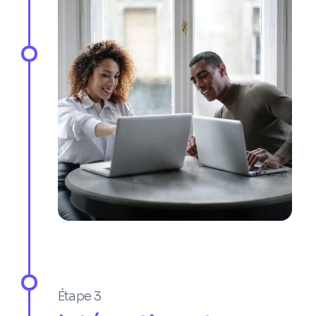
des erreurs et améliorer l'expérience client
- Développer des logiciels à intégrer aux
systèmes dorsaux internes
- Effectuer une analyse des causes
profondes des erreurs de production et
résoudre les problèmes techniques
Expert En Cybersécurité
- Identifier et évaluer les risques et les
vulnérabilités en matière de cybersécurité
au sein de l'organisation
- Mettre en œuvre des politiques, des
Étape 3
normes et des procédures de sécurité pour