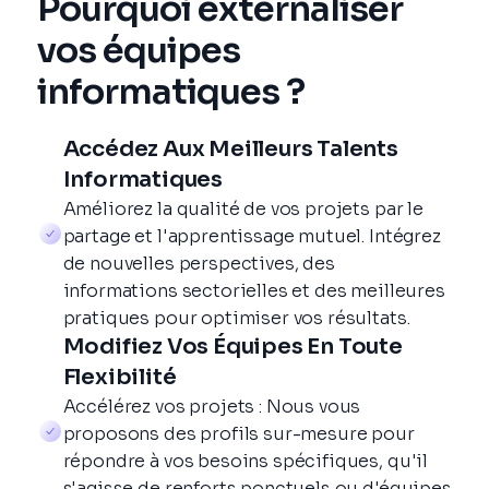
Pourquoi externaliser
- Evaluer, identifier et développer des
vos équipes
solutions logicielles
informatiques ?
- Diriger des projets de développement de
logiciels
- Documenter et enregistrer tous les
Accédez Aux Meilleurs Talents
aspects d'une application ou d'un logiciel
Informatiques
- Former et superviser les activités des
Améliorez la qualité de vos projets par le
membres de l'équipe de développement
partage et l'apprentissage mutuel. Intégrez
de nouvelles perspectives, des
informations sectorielles et des meilleures
pratiques pour optimiser vos résultats.
Modifiez Vos Équipes En Toute
Flexibilité
Product Owner (Assurance)
Accélérez vos projets : Nous vous
proposons des profils sur-mesure pour
- Communiquer la vision
répondre à vos besoins spécifiques, qu'il
- Gérer le backlog de produits
s'agisse de renforts ponctuels ou d'équipes