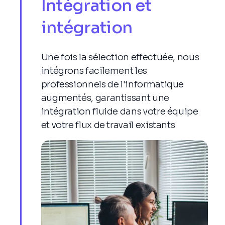
Intégration et
assurer la conformité du secteur et les
meilleures pratiques
intégration
- Établir un plan de réponse aux incidents
pour traiter et atténuer les failles de
sécurité, les incidents ou les violations de
Une fois la sélection effectuée, nous
données
intégrons facilement les
- Sélectionner, déployer et gérer des
professionnels de l'informatique
technologies telles que des pare-feux, des
augmentés, garantissant une
systèmes de détection d'intrusion, des
intégration fluide dans votre équipe
antivirus et des outils de chiffrement
et votre flux de travail existants
Analyste Business Junior
- Analyser les modèles de données et en