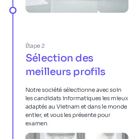
- Suivre et rapporter les indicateurs de
performance clés (KPI)
- Collaborer avec des équipes
interfonctionnelles (conception,
développement, ventes) pour aligner les
Étape 2
efforts de marketing
Sélection des
meilleurs profils
Notre société sélectionne avec soin
Ingénieur DevOps
les candidats informatiques les mieux
adaptés au Vietnam et dans le monde
- Déployer des mises à jour et des
entier, et vous les présente pour
correctifs, et fournissez un support
examen.
technique de niveau 2
- Créer des outils pour réduire la fréquence