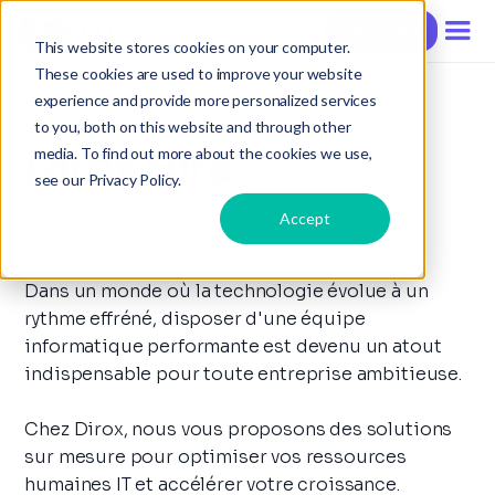
Contacter
This website stores cookies on your computer.
These cookies are used to improve your website
experience and provide more personalized services
to you, both on this website and through other
Dirox Hire
media. To find out more about the cookies we use,
see our Privacy Policy.
Renforcez votre équipe IT avec les meilleurs
Accept
talents d'Asie du Sud-Est !
Dans un monde où la technologie évolue à un
rythme effréné, disposer d'une équipe
informatique performante est devenu un atout
indispensable pour toute entreprise ambitieuse.
Chez Dirox, nous vous proposons des solutions
sur mesure pour optimiser vos ressources
humaines IT et accélérer votre croissance.