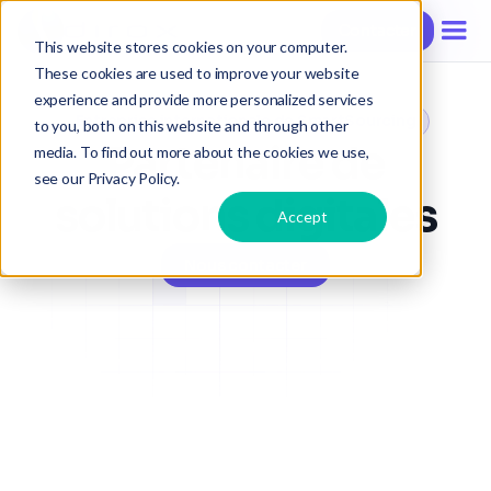
Contacter
Contacter
Contacter
This website stores cookies on your computer.
These cookies are used to improve your website
experience and provide more personalized services
Entreprise internationale de SmartSourcing
to you, both on this website and through other
Partenaire de
media. To find out more about the cookies we use,
see our Privacy Policy.
solutions digitales
Accept
Nous contacter