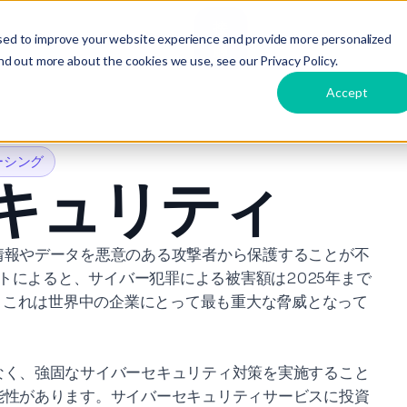
接
ts
Care
Hire
Dirox
言語
sed to improve your website experience and provide more personalized
触
nd out more about the cookies we use, see our Privacy Policy.
Accept
ーシング
キュリティ
情報やデータを悪意のある攻撃者から保護することが不
sのレポートによると、サイバー犯罪による被害額は2025年まで
り、これは世界中の企業にとって最も重大な脅威となって
なく、強固なサイバーセキュリティ対策を実施すること
能性があります。サイバーセキュリティサービスに投資