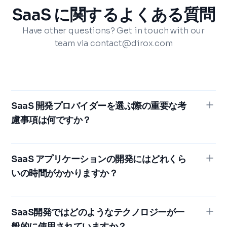
SaaS に関するよくある質問
Have other questions? Get in touch with our
team via contact@dirox.com
SaaS 開発プロバイダーを選ぶ際の重要な考
慮事項は何ですか？
SaaS開発プロバイダーを選択する際に考慮すべき重要
な要素には、プロバイダーの評判と実績、実施されてい
SaaS アプリケーションの開発にはどれくら
るセキュリティとコンプライアンス対策、プラットフォ
いの時間がかかりますか？
ームの柔軟性と拡張性、他のシステムとの統合機能、デ
ータの所有権とポータビリティ、提供されるカスタマー
SaaS アプリケーションの開発スケジュールは、プロジ
サポートのレベルなどがあります。
ェクトの複雑さ、必要な機能、開発チームのリソースに
SaaS開発ではどのようなテクノロジーが一
よって異なります。通常、計画、設計、開発、テスト、
般的に使用されていますか？