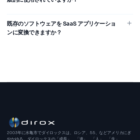
デプロイなど複数の段階があり、まとめると数か月から
1 年以上かかることがあります。
SaaS開発では、多くの場合、サービスとしてのインフ
ラストラクチャ（IaaS）やサービスとしてのプラットフ
既存のソフトウェアを SaaS アプリケーショ
ォーム（PaaS）プロバイダーなどのクラウドコンピュー
ンに変換できますか？
ティングテクノロジーが利用されます。さらに、SaaS
アプリケーションの開発では、Python、Ruby on
はい、既存のソフトウェアを SaaS アプリケーションに
Rails、Node.js などのプログラミング言語、フレーム
変換することは可能です。ただし、そのプロセスには、
ワーク、ツール、Docker などのコンテナ化プラットフ
ソフトウェアアーキテクチャ、データ管理、ユーザー認
ォームがよく使用されます。
証、マルチテナント機能を SaaS モデルに適合させるた
めに大幅な変更や修正が必要になることがあります。変
換プロセスに着手する前に、既存のソフトウェアの実現
可能性と潜在的な影響を評価することが重要です。
2003年に水亀市でダイロックスは、ロシア、55、などアメリカにぎ
やかゆる。ダイロックスの「成長」、「達」、「人」、「生」、