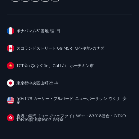
ボナパマム31番地-理-日
スコランドストリート 89 M5R 1G4-冷地-カナダ
17 Trần Quý Kiên、Cát Lái、ホーチミン市
東京都中央区山町28-4
4041 79.カーサー・ブルバード-ニューポーサッシ-ウシナ-安
定
香港・銅湾（コーズウェファイ）Wist・89018番台・CITKO
TAN16階16階1607-8号室