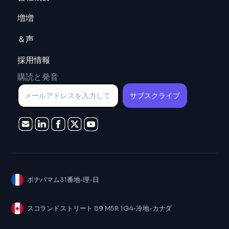
増増
＆声
採用情報
購読と発音
ボナパマム31番地-理-日
スコランドストリート 89 M5R 1G4-冷地-カナダ