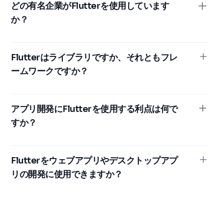
う2つの重要なコンポーネントに基づいています。SDK
どの有名企業がFlutterを使用しています
には、コードをネイティブマシンコードに変換するコン
か？
パイラやエンジンなど、クロスプラットフォームアプリ
ケーションの構築に不可欠なツールが用意されていま
Flutterが世界的に有名なブランドに採用されていること
す。このフレームワークには、開発者がユニークでシー
は、その信頼性と汎用性の証です。Google、BMW、
Flutterはライブラリですか、それともフレ
ムレスなユーザーインターフェイスを作成できるように
Alibabaなどの企業は、このフレームワークを早期に採
ームワークですか？
する、カスタマイズ可能なウィジェットの強力なコレク
用しただけでなく、コアアプリケーションにも積極的に
ションが含まれています。この 2 つの部分からなる設計
導入しています。さらに、アリババのXianyu、Google
Flutterは単なるライブラリやフレームワークではありま
により、あらゆる開発プロジェクトの柔軟性と効率性が
Ads、eBay Motorsなどの注目すべきアプリケーション
せん。ライブラリ、API、強力なフレームワークをまと
アプリ開発にFlutterを使用する利点は何で
確保されます。
は、さまざまなセクターにわたる複雑で高性能なアプリ
めた統合SDKです。単一のコードベースからクロスプラ
すか？
ケーションを管理するFlutterの能力を実証しています。
ットフォームアプリケーションを作成するのに必要なす
べてのツールを開発者に提供します。この包括的なアプ
Flutterの主な利点には、優れたクロスプラットフォーム
ローチにより、開発が簡素化され、高品質なアウトプッ
互換性があり、開発コストと時間を大幅に削減できるこ
Flutterをウェブアプリやデスクトップアプ
トが保証され、コンセプトからデプロイまでのプロセス
とが挙げられます。その高速レンダリングエンジンによ
リの開発に使用できますか？
全体が合理化されます。
り、非常に応答性が高く滑らかなUIが可能になり、理想
的なユーザーエクスペリエンスが保証されます。コア機
もちろん、FlutterはiOSおよびAndroidアプリの開発だ
能以外にも、Flutterは幅広い種類の適応可能なウィジェ
けでなく、Webおよびデスクトップアプリケーションの
ット、詳細なドキュメント、優れたコミュニティサポー
作成もサポートしています。統一されたコードベースに