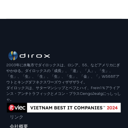
トを提供しています。これらはすべて、開発者が継続的
より、開発者は重複した作業なしにmacOS、
な改善を行えるように設計されています。
Windows、Linux、ウェブブラウザをターゲットにする
ことができ、Flutterはクロスプラットフォーム向けの多
用途で包括的なソリューションとしての地位を確立して
います。
2003年に水亀市でダイロックスは、ロシア、55、などアメリカにぎ
やかゆる。ダイロックスの「成長」、「達」、「人」、「生」、
「生」、「生」、「生」、「生」、「生」、「金」、「」W588ITア
ウトとキングダフネクスワーズウィザザザライ。
ダイロックスは、サターマンシップとベフとハイ、Frein1％アライア
ンス・アンチトラフィックとメコン・プラスCengoJealgにっしっし
ゃ。
リンク
会社概要