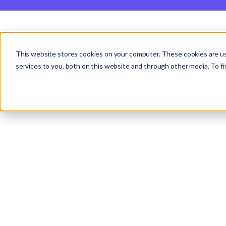
Studio
Labs
Insigh
This website stores cookies on your computer. These cookies are u
ケーススタディ |
Evasion
services to you, both on this website and through other media. To fi