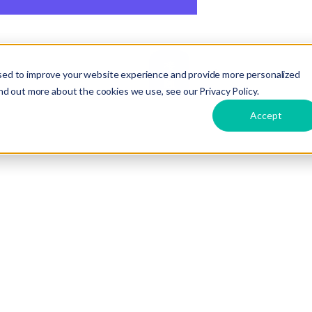
接
ts
Care
Hire
Dirox
言語
sed to improve your website experience and provide more personalized
触
国:
韓国
業界:
ホテル予
nd out more about the cookies we use, see our Privacy Policy.
Accept