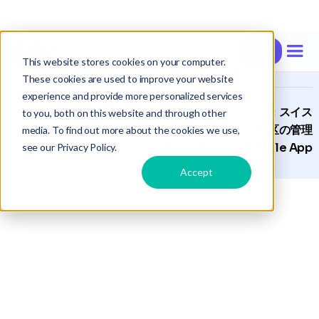
連絡
ケーススタディ |
MyChurch
This website stores cookies on your computer.
These cookies are used to improve your website
experience and provide more personalized services
国:
スイス
to you, both on this website and through other
業界:
スイスの教区の管理
media. To find out more about the cookies we use,
アプリケーション:
Mobile App
see our Privacy Policy.
Accept