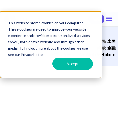
連絡
ケーススタディ |
Private Reporting
This website stores cookies on your computer.
These cookies are used to improve your website
experience and provide more personalized services
国:
米国
to you, both on this website and through other
業界:
金融
media. To find out more about the cookies we use,
アプリケーション:
Web & Mobile
see our Privacy Policy.
Accept