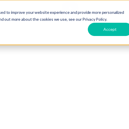
接
ts
Care
Hire
Dirox
言語
sed to improve your website experience and provide more personalized
触
nd out more about the cookies we use, see our Privacy Policy.
Accept