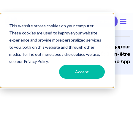
Contacter
Étude de cas |
Zazazu
This website stores cookies on your computer.
These cookies are used to improve your website
experience and provide more personalized services
PAYS :
Singapour
to you, both on this website and through other
SECTEUR D'ACTIVITÉ :
Bien-être
media. To find out more about the cookies we use,
DEMANDE :
Web App
see our Privacy Policy.
Accept