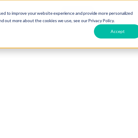
Care
Hire
Dirox
Contact
Langue
sed to improve your website experience and provide more personalized
nd out more about the cookies we use, see our Privacy Policy.
Accept