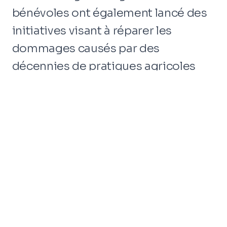
bénévoles ont également lancé des
initiatives visant à réparer les
dommages causés par des
décennies de pratiques agricoles
non durables et de pollution
plastique.
L'ONG propose un programme
intéressant qui sensibilise aux
problèmes de pauvreté dans le delta
du Mékong à travers une excursion à
vélo de 2 à 3 jours. Les participants
pourront émerger dans la verdure